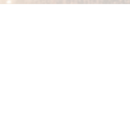
TÉMOIGNAGES
Rejoignez plus de 10’000
genevois déjà conquis !
“Je ne pensais pas qu’il se passait autant de choses à
Genève ! Merci pour tout ce travail chaque semaine.”
Christian L.